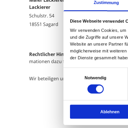
Maler Lackierer Carsten Levien Maler
Zustimmung
Lackierer
Schulstr. 54
Diese Webseite verwendet 
18551 Sagard
Wir verwenden Cookies, um I
und die Zugriffe auf unsere 
Website an unsere Partner fü
möglicherweise mit weiteren
Recht­li­cher Hin­weis:
Die EU hat ein On­line-Ver
der Dienste gesammelt habe
ma­tio­nen dazu fin­den Sie unter
https://ec.e
Einwilligungsauswahl
Notwendig
Wir be­tei­ligen uns nicht an einem Streit­bei­le­g
Ablehnen