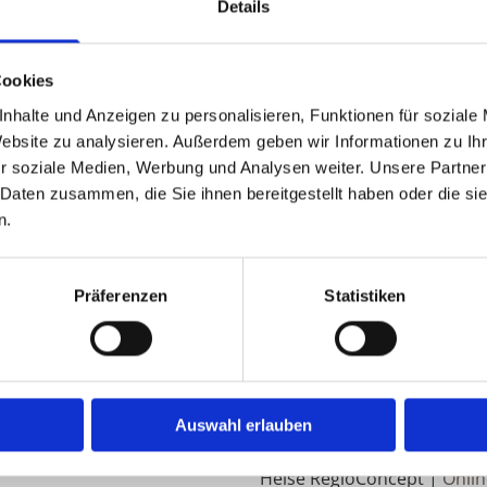
0174 - 93 47 354
I

Details
C
carstenlevien@t-online.de

S
Cookies
nhalte und Anzeigen zu personalisieren, Funktionen für soziale
Website zu analysieren. Außerdem geben wir Informationen zu I
r soziale Medien, Werbung und Analysen weiter. Unsere Partner
 Daten zusammen, die Sie ihnen bereitgestellt haben oder die s
­fah­ren zur Bei­le­gung von Strei­tig­kei­ten zwi­schen Un­ter­n
n.
uropa.eu/consumers/odr
Präferenzen
Statistiken
ungs­ver­fah­ren vor einer Ver­brau­cher­schlich­tungs­stel­le.
Umsetzung
Auswahl erlauben
Heise Homepages |
Homepa
Heise RegioConcept |
Onlin