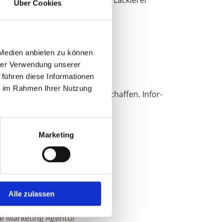
nhaber/Geschäftsführer: Maler Lackierer
Über Cookies
arsten Levien
teuer-ID: DE324625196
 Medien anbieten zu können
hrer Verwendung unserer
 führen diese Informationen
ie im Rahmen Ihrer Nutzung
eh­mern und Ver­brau­chern ge­schaf­fen. In­for­
Marketing
Alle zulassen
ge erstellen lassen
e Marketing Agentur