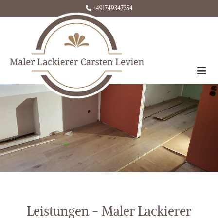
Zum Inhalt springen
+491749347354

Leistungen - Maler Lackierer