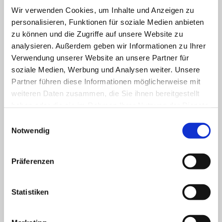
Wir verwenden Cookies, um Inhalte und Anzeigen zu
personalisieren, Funktionen für soziale Medien anbieten
zu können und die Zugriffe auf unsere Website zu
analysieren. Außerdem geben wir Informationen zu Ihrer
Verwendung unserer Website an unsere Partner für
soziale Medien, Werbung und Analysen weiter. Unsere
Partner führen diese Informationen möglicherweise mit
Maler- und Tapezierarbeiten
weiteren Daten zusammen, die Sie ihnen bereitgestellt
haben oder die sie im Rahmen Ihrer Nutzung der Dienste
Einfache Anstriche
gesammelt haben.
Einwilligungsauswahl
Hochwertige Maltechniken
Notwendig
Dekorative Lasur- und Spachteltechniken
Exklusive Wandbekleidungen
Präferenzen
Korrosionsschutz
Statistiken
Bodenbelagsarbeiten
PVC-Böden